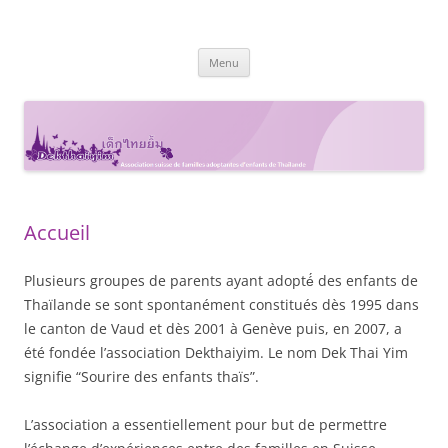
Dekthaiyim
Groupe Suisses-Romands de familles adoptantes en Thaïlande
Aller
Menu
au
contenu
Accueil
Plusieurs groupes de parents ayant adopté́ des enfants de
Thaïlande se sont spontanément constitués dès 1995 dans
le canton de Vaud et dès 2001 à Genève puis, en 2007, a
été fondée l’association Dekthaiyim. Le nom Dek Thai Yim
signifie “Sourire des enfants thaïs”.
L’association a essentiellement pour but de permettre