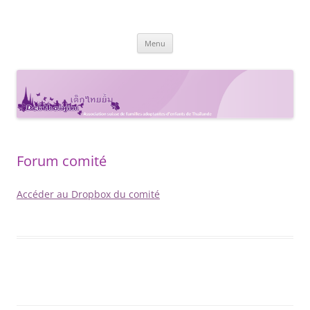
Dekthaiyim
Groupe Suisses-Romands de familles adoptantes en Thaïlande
Aller
Menu
au
contenu
Forum comité
Accéder au Dropbox du comité