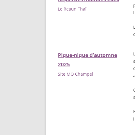
Le Reaun Thaï
I
Pique-nique d’automne
2025
Site MQ Champel