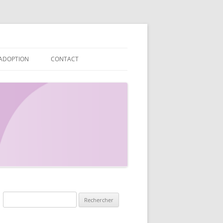
ADOPTION
CONTACT
INFORMATIONS POUR LES
PROTECTION DES DONNÉES
CANDIDATS À L’ADOPTION
INFORMATIONS POST-ADOPTION
ADRESSES UTILES
Rechercher :