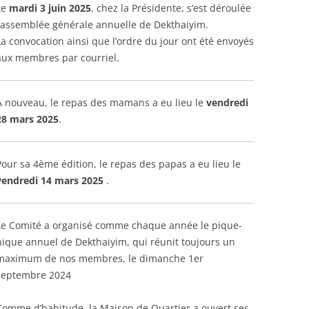
Le
mardi 3 juin 2025
, chez la Présidente, s’est déroulée
l’assemblée générale annuelle de Dekthaiyim.
La convocation ainsi que l’ordre du jour ont été envoyés
aux membres par courriel.
A nouveau, le repas des mamans a eu lieu le
vendredi
28 mars 2025
.
Pour sa 4ème édition, le repas des papas a eu lieu le
vendredi 14 mars 2025
.
Le Comité a organisé comme chaque année le pique-
nique annuel de Dekthaiyim, qui réunit toujours un
maximum de nos membres, le dimanche 1er
septembre 2024
Comme d’habitude, la Maison de Quartier a ouvert ses