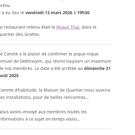
prévu.
l a eu lieu le
vendredi 13 mars 2026
à
19h30
.
Le restaurant retenu était le
Reaun Thaï
, dans le
quartier des Grottes.
Le Comité a le plaisir de confirmer le pique-nique
annuel de Dekthaiyim, qui réunit toujours un maximum
de nos membres. La date a été arrêtée au
dimanche 31
août 2025
Comme d’habitude, la Maison de Quartier nous ouvrira
ses installations, pour de belles rencontres…
Nous avons envoyé aux membres toutes les
informations à ce sujet en temps voulu…