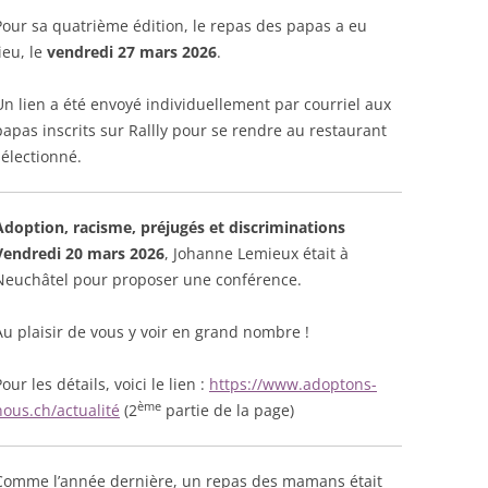
Pour sa quatrième édition, le repas des papas a eu
lieu, le
vendredi 27 mars 2026
.
Un lien a été envoyé individuellement par courriel aux
papas inscrits sur Rallly pour se rendre au restaurant
sélectionné.
Adoption, racisme, préjugés et discriminations
Vendredi 20 mars 2026
, Johanne Lemieux était à
Neuchâtel pour proposer une conférence.
Au plaisir de vous y voir en grand nombre !
our les détails, voici le lien :
https://www.adoptons-
ème
nous.ch/actualité
(2
partie de la page)
Comme l’année dernière, un repas des mamans était